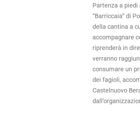
Partenza a piedi
“Barriccaia” di P
della cantina a c
accompagnare con
riprenderà in dire
verranno raggiunt
consumare un pra
dei fagioli, accom
Castelnuovo Bera
dall’organizzazio