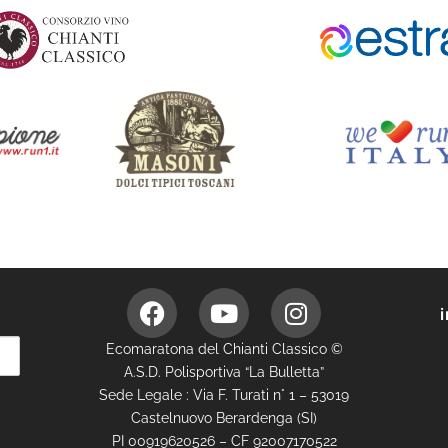
Ecomaratona del Chianti Classico ©
A.S.D. Polisportiva “La Bulletta”
Sede Legale : Via F. Turati n° 1 – 53019
Castelnuovo Berardenga (SI)
PI 00919620526 – CF 92007170522