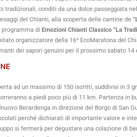
i tradizionali, conditi da una dolce passeggiata nell
saggi del Chianti, alla scoperta delle cantine de
“
so programma di
Emozioni Chianti Classico
“La Trad
itato organizzatore della 16^ EcoMaratona del Chi
amanti dei sapori genuini per il prossimo sabato 14 
ONE
erta ad un massimo di 150 iscritti, suddivisi in 3 g
orreranno a piedi poco più di 11 km. Partenza in b
lnuovo Berardenga in direzione del Borgo di San Gu
colati perché dichiarati di importante valore e inte
 gruppo si fermerà per degustare una colazione di b