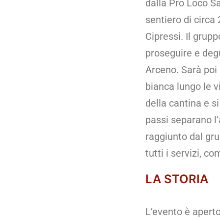
dalla Pro Loco S
sentiero di circa
Cipressi. Il grup
proseguire e degu
Arceno. Sarà poi 
bianca lungo le v
della cantina e s
passi separano l
raggiunto dal gru
tutti i servizi, c
LA STORIA
L’evento è aperto