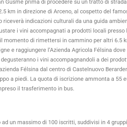
an Gusmè prima di procedere su un tratto di strad
 2.5 km in direzione di Arceno, al cospetto del famo
po riceverà indicazioni culturali da una guida ambie
stare i vini accompagnati a prodotti locali presso 
il momento di rimettersi in cammino per altri 6.5 
igne e raggiungere l’Azienda Agricola Félsina dove s
i degusteranno i vini accompagnandoli a dei prodott
’azienda Félsina dal centro di Castelnuovo Berarde
ppo a piedi. La quota di iscrizione ammonta a 55 e
ompreso il trasferimento in bus.
 ad un massimo di 100 iscritti, suddivisi in 4 grupp