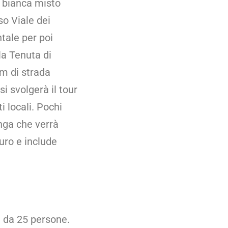
a bianca misto
so Viale dei
ntale per poi
la Tenuta di
km di strada
i svolgerà il tour
i locali. Pochi
nga che verrà
uro e include
i da 25 persone.