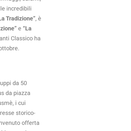
e incredibili
La Tradizione”
, è
izione”
e
“La
anti Classico ha
ottobre.
ruppi da 50
us da piazza
smè, i cui
resse storico-
envenuto offerta