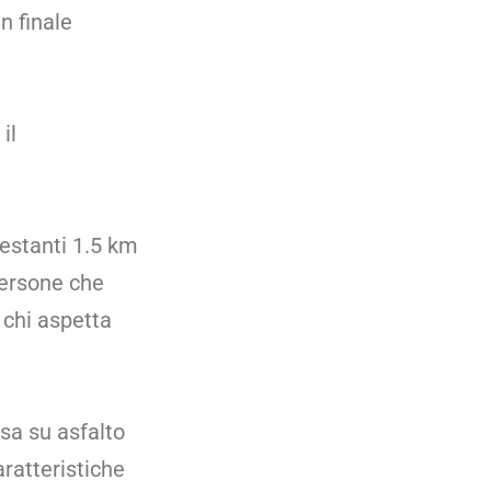
n finale
il
restanti 1.5 km
persone che
 chi aspetta
esa su asfalto
aratteristiche