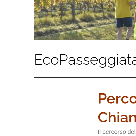
EcoPasseggiat
Perco
Chian
Il percorso de