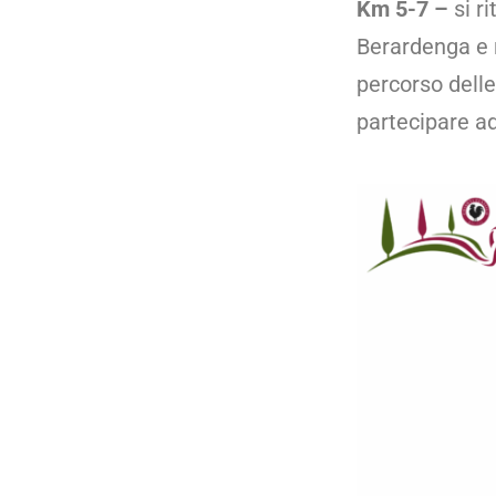
Km 5-7
–
si r
Berardenga e ne
percorso delle
partecipare ad