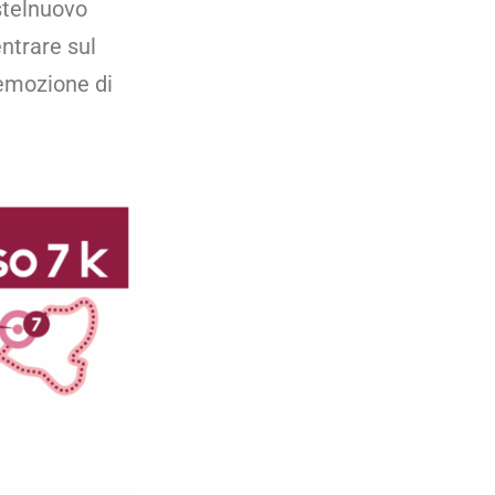
stelnuovo
entrare sul
’emozione di