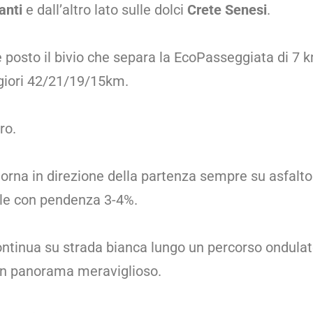
anti
e dall’altro lato sulle dolci
Crete Senesi
.
è posto il bivio che separa la EcoPasseggiata di 7 
iori 42/21/19/15km.
ro.
itorna in direzione della partenza sempre su asfalt
ile con pendenza 3-4%.
ontinua su strada bianca lungo un percorso ondulat
un panorama meraviglioso.