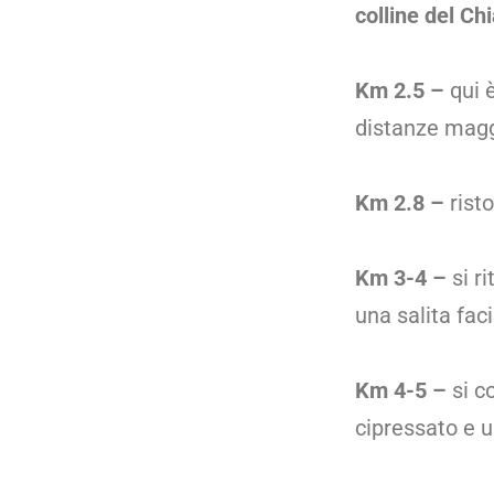
colline del Chi
Km 2.5 –
qui 
distanze magg
Km 2.8
–
risto
Km 3-4
–
si r
una salita fac
Km 4-5 –
si c
cipressato e 