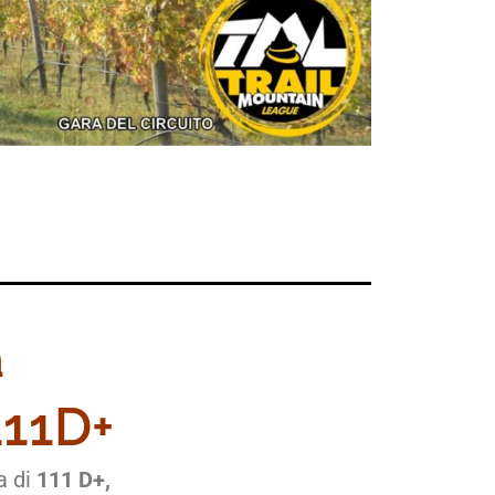
a
111D+
a di
111 D+,