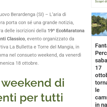
Scopri di
uovo Berardenga (SI) – L’aria di
ra porta con sé una grande notizia,
ra delle iscrizioni della
19^ EcoMaratona
nti Classico
, evento organizzato da
Fant
tiva La Bulletta e Torre del Mangia, in
Perc
ma nel consueto weekend, da venerdì
saba
menica 18 ottobre.
17
otto
 weekend di
torn
le
nti per tutti
cam
in n