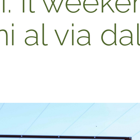
ni. Il weeke
 al via dal