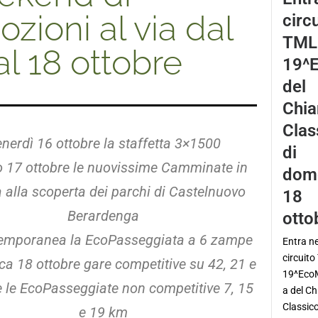
zioni al via dal
circ
TML 
al 18 ottobre
19^
del
Chia
Clas
nerdì 16 ottobre la staffetta 3×1500
di
 17 ottobre le nuovissime Camminate in
dom
 alla scoperta dei parchi di Castelnuovo
18
Berardenga
otto
temporanea la EcoPasseggiata a 6 zampe
Entra ne
circuito
a 18 ottobre gare competitive su 42, 21 e
19^Eco
 le EcoPasseggiate non competitive 7, 15
a del Ch
Classico
e 19 km