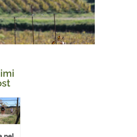
timi
ost
a nel