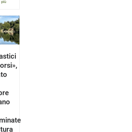
 più
astici
orsi»,
to
bre
ano
minate
atura