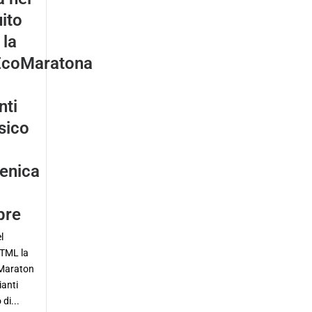
uito
la
EcoMaratona
nti
sico
enica
bre
l
 TML la
Maraton
ianti
 di...