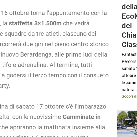
dell
 16 ottobre torna l’appuntamento con la
Eco
, la
staffetta 3×1.500m
che vedrà
del
e squadre da tre atleti, ciascuno dei
Chia
Clas
rcorrerà due giri nel pieno centro storico
lnuovo Berardenga, alle prime luci della
Fantasti
Percorsi
a tifo e adrenalina. Al termine, tutti
sabato 
a godersi il terzo tempo con il consueto
ottobre
le camm
rty.
natura..
Scopri di
ina di sabato 17 ottobre c’è l’imbarazzo
celta, con le nuovissime
Camminate in
he apriranno la mattinata insieme alla