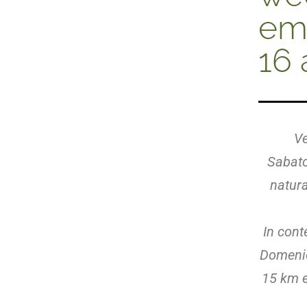
emo
16 
Ve
Sabato
natura
In con
Domenic
15 km e