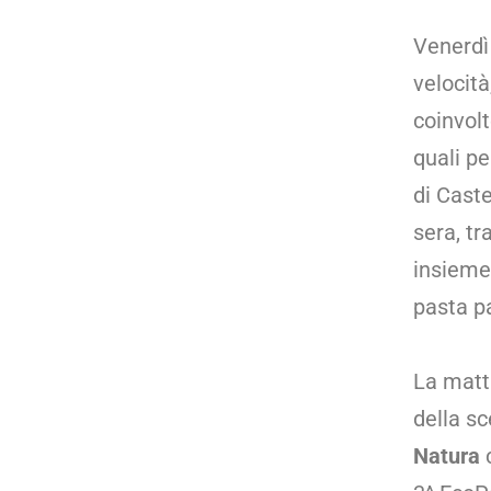
Venerdì
velocità
coinvolt
quali pe
di Caste
sera, tr
insieme 
pasta pa
La matt
della s
Natura
c