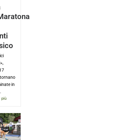
a
Maratona
nti
sico
ci
»,
17
 tornano
inate in
.
 più