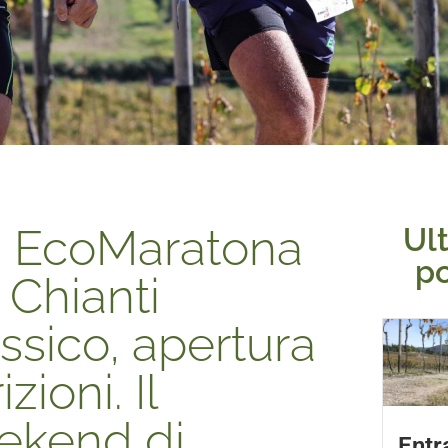
^ EcoMaratona
Ul
p
 Chianti
ssico, apertura
izioni. Il
ekend di
Entr