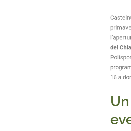
Casteln
primave
l’apertu
del Chia
Polispor
program
16 a do
Un
eve