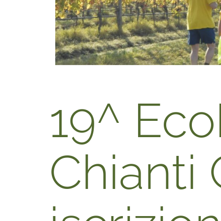
19^ Eco
Chianti 