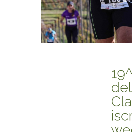
19
del
Cla
iscr
we