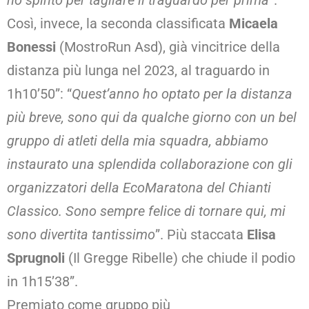
ho spinto per tagliare il traguardo per prima
”.
Così, invece, la seconda classificata
Micaela
Bonessi
(MostroRun Asd), già vincitrice della
distanza più lunga nel 2023, al traguardo in
1h10’50”: “
Quest’anno ho optato per la distanza
più breve, sono qui da qualche giorno con un bel
gruppo di atleti della mia squadra, abbiamo
instaurato una splendida collaborazione con gli
organizzatori della EcoMaratona del Chianti
Classico. Sono sempre felice di tornare qui, mi
sono divertita tantissimo
”. Più staccata
Elisa
Sprugnoli
(Il Gregge Ribelle) che chiude il podio
in 1h15’38”.
Premiato come gruppo più