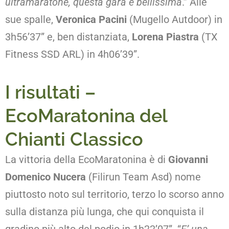
ultramaratone, questa gara è bellissima
.” Alle
sue spalle,
Veronica Pacini
(Mugello Autdoor) in
3h56’37” e, ben distanziata,
Lorena Piastra
(TX
Fitness SSD ARL) in 4h06’39”.
I risultati –
EcoMaratonina del
Chianti Classico
La vittoria della EcoMaratonina è di
Giovanni
Domenico Nucera
(Filirun Team Asd) nome
piuttosto noto sul territorio, terzo lo scorso anno
sulla distanza più lunga, che qui conquista il