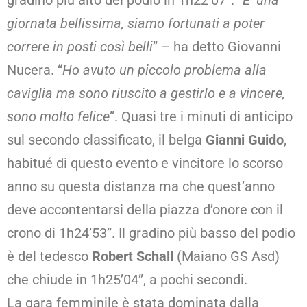
gradino più alto del podio in 1h22’07”. “
E’ una
giornata bellissima, siamo fortunati a poter
correre in posti così belli
” – ha detto Giovanni
Nucera. “
Ho avuto un piccolo problema alla
caviglia ma sono riuscito a gestirlo e a vincere,
sono molto felice
”. Quasi tre i minuti di anticipo
sul secondo classificato, il belga
Gianni Guido
,
habitué di questo evento e vincitore lo scorso
anno su questa distanza ma che quest’anno
deve accontentarsi della piazza d’onore con il
crono di 1h24’53”. Il gradino più basso del podio
è del tedesco
Robert Schall
(Maiano GS Asd)
che chiude in 1h25’04”, a pochi secondi.
La gara femminile è stata dominata dalla