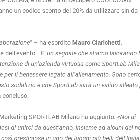
MUP CREAM; e la crema di Recupero COOLDOWN
veranno un codice sconto del 20% da utilizzare sin da
laborazione
” – ha esordito
Mauro Clarichetti
,
 dell’evento. “
E’ un segnale che stiamo lavorando
ttenzione di un’azienda virtuosa come SportLab Milan
e per il benessere legato all’allenamento. Sono cert
sto sodalizio e che SportLab sarà un valido alleato p
a concluso.
 Marketing SPORTLAB Milano ha aggiunto:
«Noi di
i di unirci da quest’anno, insieme ad alcuni dei no
ì prestigiosa in uno dei luoghi più belli dell’Italia