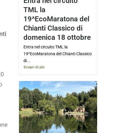
Entra nel circuito
TML la
19^EcoMaratona del
Chianti Classico di
nti
domenica 18 ottobre
Entra nel circuito TML la
19^EcoMaratona del Chianti Classico
di...
Scopri di più
20
o
one