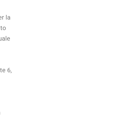
r la
nto
uale
te 6,
a