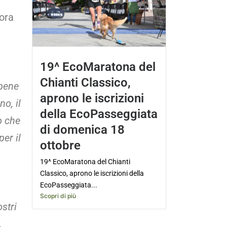
 ora
19^ EcoMaratona del
Chianti Classico,
 bene
aprono le iscrizioni
o, il
della EcoPasseggiata
o che
di domenica 18
er il
ottobre
19^ EcoMaratona del Chianti
Classico, aprono le iscrizioni della
EcoPasseggiata...
Scopri di più
stri
.