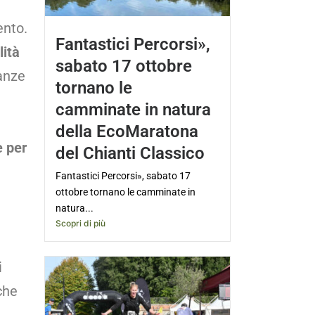
ento.
Fantastici Percorsi»,
lità
sabato 17 ottobre
tanze
tornano le
camminate in natura
della EcoMaratona
 per
del Chianti Classico
Fantastici Percorsi», sabato 17
ottobre tornano le camminate in
natura...
Scopri di più
i
che