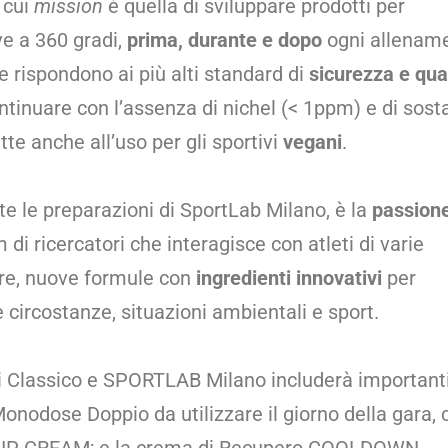
 cui
mission
è quella di sviluppare prodotti per
ve a 360 gradi,
prima, durante e dopo
ogni allenam
e rispondono ai più alti standard di
sicurezza e qua
ntinuare con l’assenza di nichel (< 1ppm) e di sos
te anche all’uso per gli sportivi
vegani
.
te le preparazioni di SportLab Milano, è la
passione
 di ricercatori che interagisce con atleti di varie
pare, nuove formule con
ingredienti innovativi
per
 circostanze, situazioni ambientali e sport.
ti Classico e SPORTLAB Milano includerà important
l Monodose Doppio da utilizzare il giorno della gara, 