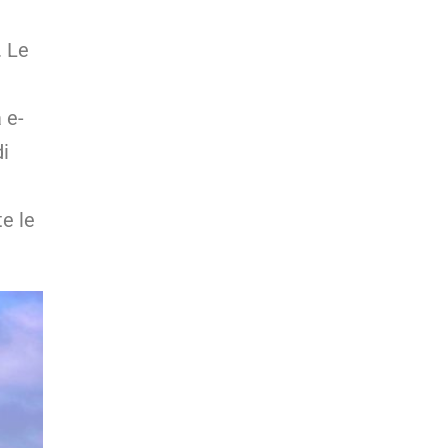
. Le
 e-
i
te le