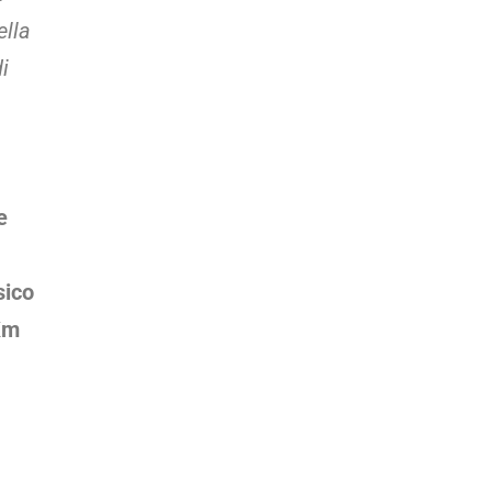
ella
i
e
sico
Km