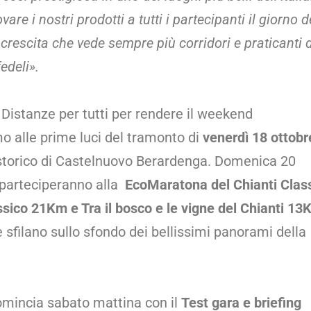
re i nostri prodotti a tutti i partecipanti il giorno d
 crescita che vede sempre più corridori e praticanti d
fedeli».
tanze per tutti per rendere il weekend
o alle prime luci del tramonto di
venerdì 18 ottobr
storico di Castelnuovo Berardenga. Domenica 20
he parteciperanno alla
EcoMaratona del Chianti Clas
sico 21Km e Tra il bosco e le vigne del Chianti 13
e sfilano sullo sfondo dei bellissimi panorami della
mincia sabato mattina con il
Test gara e briefing