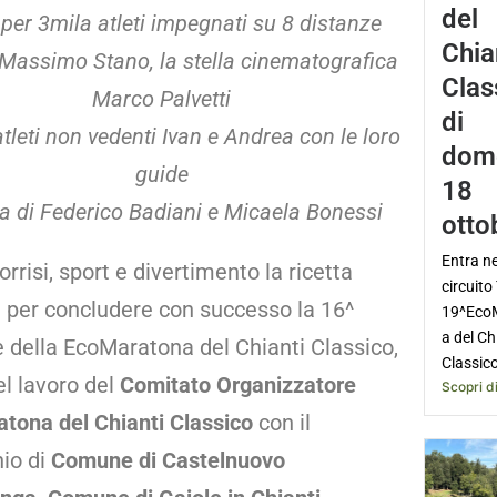
del
per 3mila atleti impegnati su 8 distanze
Chia
 Massimo Stano, la stella cinematografica
Clas
Marco Palvetti
di
atleti non vedenti Ivan e Andrea con le loro
dom
guide
18
ia di Federico Badiani e Micaela Bonessi
otto
Entra ne
orrisi, sport e divertimento la ricetta
circuito
a per concludere con successo la 16^
19^Eco
a del Ch
e della EcoMaratona del Chianti Classico,
Classico
el lavoro del
Comitato Organizzatore
Scopri di
tona del Chianti Classico
con il
nio di
Comune di Castelnuovo