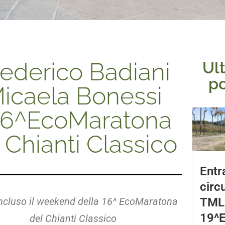
ederico Badiani
Ul
p
icaela Bonessi
 16^EcoMaratona
 Chianti Classico
Entr
circ
oncluso il weekend della 16^ EcoMaratona
TML 
19^
del Chianti Classico