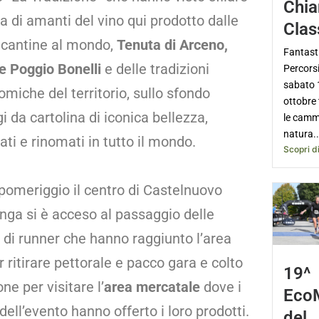
Chia
a di amanti del vino qui prodotto dalle
Clas
i cantine al mondo,
Tenuta di Arceno,
Fantasti
e Poggio Bonelli
e delle tradizioni
Percorsi
sabato 
miche del territorio, sullo sfondo
ottobre
 da cartolina di iconica bellezza,
le camm
natura..
ti e rinomati in tutto il mondo.
Scopri di
pomeriggio il centro di Castelnuovo
nga si è acceso al passaggio delle
 di runner che hanno raggiunto l’area
 ritirare pettorale e pacco gara e colto
19^
one per visitare l’
area mercatale
dove i
Eco
dell’evento hanno offerto i loro prodotti.
del