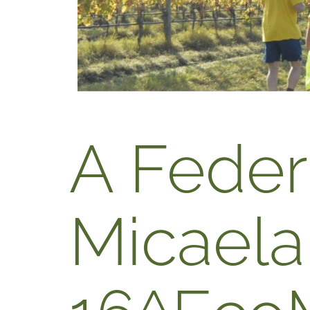
A Feder
Micaela