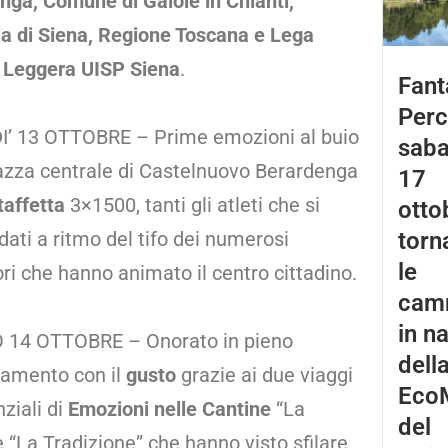
nga, Comune di Gaiole in Chianti,
ia di Siena, Regione Toscana e Lega
a Leggera UISP Siena
.
Fant
Perc
’ 13 OTTOBRE – Prime emozioni al buio
saba
iazza centrale di Castelnuovo Berardenga
17
taffetta
3×1500, tanti gli atleti che si
otto
torn
dati a ritmo del tifo dei numerosi
le
ri che hanno animato il centro cittadino.
cam
in n
14 OTTOBRE – Onorato in pieno
dell
tamento con il
gusto
grazie ai due viaggi
Eco
ziali di
Emozioni nelle Cantine
“La
del
e “La Tradizione” che hanno visto sfilare