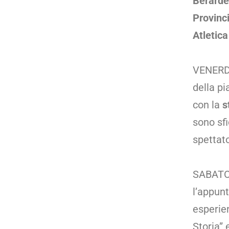
Berarde
Provinc
Atletic
VENERDI
della p
con la
s
sono sfi
spettato
SABATO 
l’appun
esperien
Storia” 