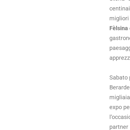
centinai
miglior
Fèlsina 
gastrono
paesaggi
apprezza
Sabato 
Berarde
migliaia
expo per
l’occasi
partner 