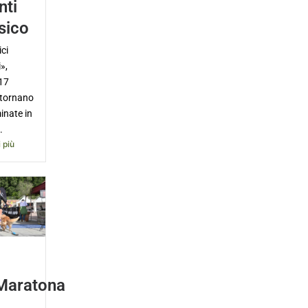
nti
sico
ci
»,
17
 tornano
inate in
.
 più
Maratona