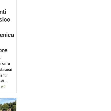
nti
sico
enica
bre
l
 TML la
Maraton
ianti
 di...
 più