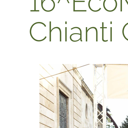
16^EcoM
Chianti 