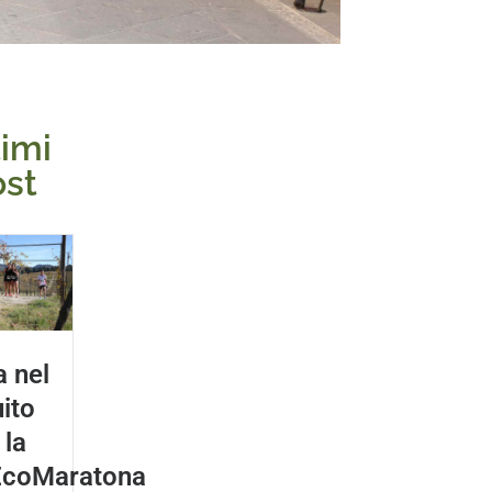
timi
ost
a nel
uito
la
EcoMaratona