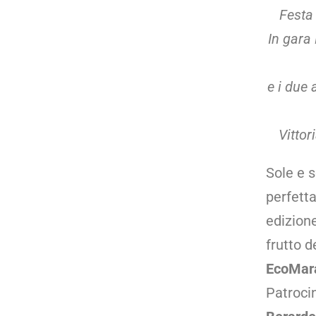
Festa 
In gara
e i due 
Vittor
Sole e s
perfett
edizion
frutto d
EcoMara
Patroci