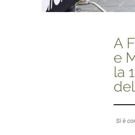
A F
e M
la
del
Si è c