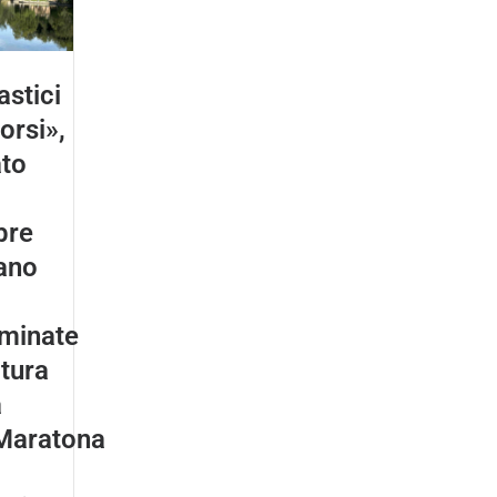
astici
orsi»,
to
bre
ano
minate
atura
a
Maratona