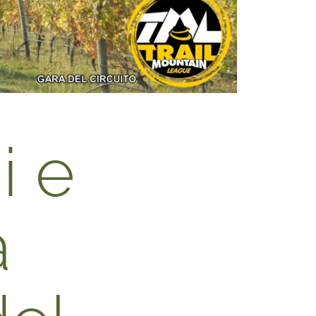
i e
a