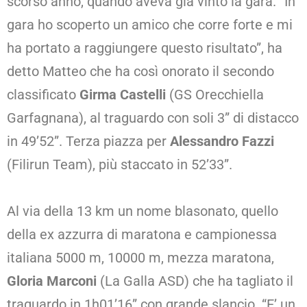
scorso anno, quando aveva già vinto la gara. “In
gara ho scoperto un amico che corre forte e mi
ha portato a raggiungere questo risultato”, ha
detto Matteo che ha così onorato il secondo
classificato
Girma Castelli
(GS Orecchiella
Garfagnana), al traguardo con soli 3” di distacco
in 49’52”. Terza piazza per
Alessandro Fazzi
(Filirun Team), più staccato in 52’33”.
Al via della 13 km un nome blasonato, quello
della ex azzurra di maratona e campionessa
italiana 5000 m, 10000 m, mezza maratona,
Gloria Marconi
(La Galla ASD) che ha tagliato il
traguardo in 1h01’16” con grande slancio. “E’ un