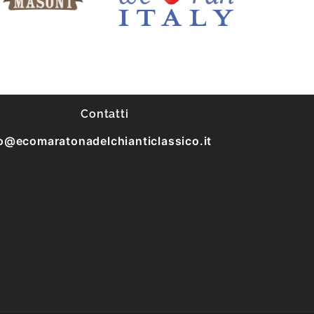
Contatti
o@ecomaratonadelchianticlassico.it