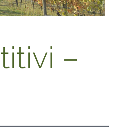
tivi –