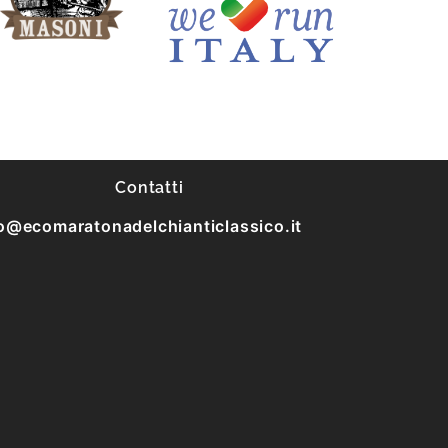
Contatti
o@ecomaratonadelchianticlassico.it